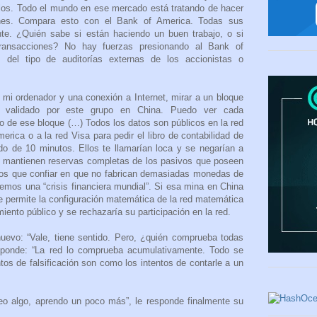
los. Todo el mundo en ese mercado está tratando de hacer
iones. Compara esto con el Bank of America. Todas sus
nte. ¿Quién sabe si están haciendo un buen trabajo, o si
 transacciones? No hay fuerzas presionando al Bank of
 del tipo de auditorías externas de los accionistas o
 mi ordenador y una conexión a Internet, mirar a un bloque
e validado por este grupo en China. Puedo ver cada
o de ese bloque (…) Todos los datos son públicos en la red
erica o a la red Visa para pedir el libro de contabilidad de
do de 10 minutos. Ellos te llamarían loca y se negarían a
a mantienen reservas completas de los pasivos que poseen
mos que confiar en que no fabrican demasiadas monedas de
emos una “crisis financiera mundial”. Si esa mina en China
e permite la configuración matemática de la red matemática
miento público y se rechazaría su participación en la red.
uevo: “Vale, tiene sentido. Pero, ¿quién comprueba todas
esponde: “La red lo comprueba acumulativamente. Todo se
os de falsificación son como los intentos de contarle a un
eo algo, aprendo un poco más”, le responde finalmente su