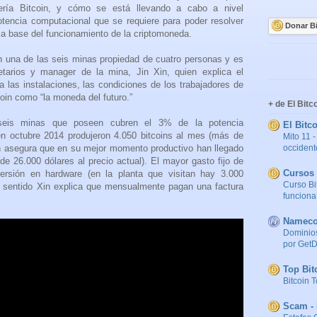
nería Bitcoin, y cómo se está llevando a cabo a nivel
otencia computacional que se requiere para poder resolver
Donar B
la base del funcionamiento de la criptomoneda.
en una de las seis minas propiedad de cuatro personas y es
etarios y manager de la mina, Jin Xin, quien explica el
 las instalaciones, las condiciones de los trabajadores de
oin como “la moneda del futuro.”
+ de El Bit
 seis minas que poseen cubren el 3% de la potencia
El Bitc
en octubre 2014 produjeron 4.050 bitcoins al mes (más de
Mito 11 -
occident
Xin asegura que en su mejor momento productivo han llegado
de 26.000 dólares al precio actual). El mayor gasto fijo de
Cursos 
versión en hardware (en la planta que visitan hay 3.000
Curso Bi
te sentido Xin explica que mensualmente pagan una factura
funciona
Nameco
Dominios
por GetD
Top Bit
Bitcoin 
Scam - 