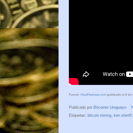
Fuente:
OroyFinanzas.com
(publicado el 6 de 
Publicado por
Bitcoiner Uruguayo
Etiquetas:
bitcoin mining
,
ken shirriff