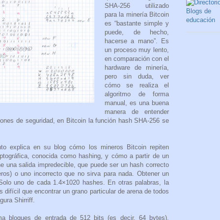
SHA-256 utilizado
para la minería Bitcoin
es “bastante simple y
puede, de hecho,
hacerse a mano”. Es
un proceso muy lento,
en comparación con el
hardware de minería,
pero sin duda, ver
cómo se realiza el
algoritmo de forma
manual, es una buena
manera de entender
ones de seguridad, en Bitcoin la función hash SHA-256 se
nto explica en su blog cómo los mineros Bitcoin repiten
ptográfica, conocida como hashing, y cómo a partir de un
ne una salida impredecible, que puede ser un hash correcto
eros) o uno incorrecto que no sirva para nada. Obtener un
 “Solo uno de cada 1.4×1020 hashes. En otras palabras, la
difícil que encontrar un grano particular de arena de todos
ura Shirriff.
a bloques de entrada de 512 bits (es decir, 64 bytes),