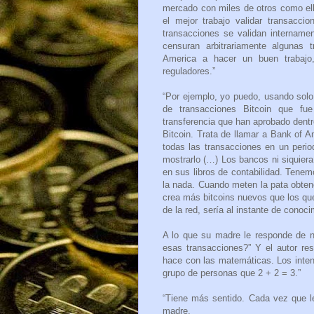
mercado con miles de otros como el
el mejor trabajo validar transacc
transacciones se validan intername
censuran arbitrariamente algunas
America a hacer un buen trabajo,
reguladores.”
“Por ejemplo, yo puedo, usando solo
de transacciones Bitcoin que fu
transferencia que han aprobado dentr
Bitcoin. Trata de llamar a Bank of Am
todas las transacciones en un perio
mostrarlo (…) Los bancos ni siquier
en sus libros de contabilidad. Tene
la nada. Cuando meten la pata obten
crea más bitcoins nuevos que los qu
de la red, sería al instante de conoci
A lo que su madre le responde de n
esas transacciones?” Y el autor r
hace con las matemáticas. Los intent
grupo de personas que 2 + 2 = 3.”
“Tiene más sentido. Cada vez que l
madre.