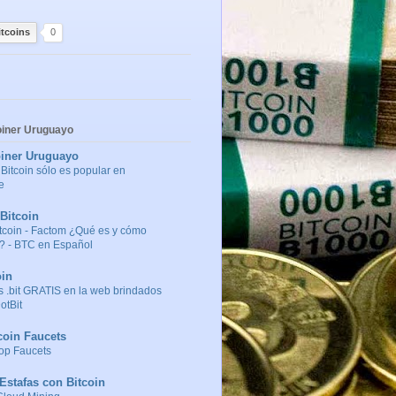
itcoins
0
coiner Uruguayo
oiner Uruguayo
 Bitcoin sólo es popular en
e
Bitcoin
tcoin - Factom ¿Qué es y cómo
? - BTC en Español
in
 .bit GRATIS en la web brindados
otBit
coin Faucets
Top Faucets
Estafas con Bitcoin