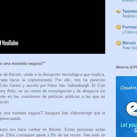
Estafas 
Tarjetas
Tarjetas
Formas 
¿Cómo g
Bitcoin 
Todo Sob
 es una moneda segura?”
Minería (C
 de Bitcoin, unido a la disrupción tecnológica que implica,
zada hacia la criptomoneda. Por ello, nos ha parecido
r Coin Center y escrito por Peter Van Valkenburgh. El Coin
rry Brito, es un centro de investigación y de abogacía sin
nte en las cuestiones de políticas públicas a las que se
tcoin.
 es una moneda segura?” Asegura Van Valkenburgh que le
 preocupado.
, esto me hace confiar en Bitcoin. Estas personas están
nes. Ellos consiguen ganar 1-3% de las veces. Hay todo un