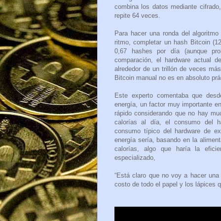
combina los datos mediante cifrado,
repite 64 veces.
Para hacer una ronda del algoritmo
ritmo, completar un hash Bitcoin (1
0,67 hashes por día (aunque pro
comparación, el hardware actual de
alrededor de un trillón de veces más
Bitcoin manual no es en absoluto práct
Este experto comentaba que desde
energía, un factor muy importante en 
rápido considerando que no hay muc
calorías al día, el consumo del 
consumo típico del hardware de ex
energía sería, basando en la alimen
calorías, algo que haría la efici
especializado,
“Está claro que no voy a hacer una f
costo de todo el papel y los lápices 