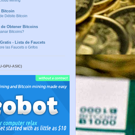
Cloud Mining
 Bitcoin
 de Débito Bitcoin
de Obtener Bitcoins
anar Bitcoins?
Gratis - Lista de Faucets
re las Faucets o Grifos
PU-GPU-ASIC)