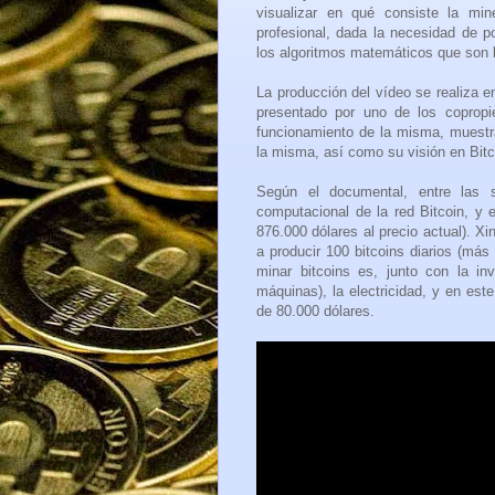
visualizar en qué consiste la mi
profesional, dada la necesidad de p
los algoritmos matemáticos que son 
La producción del vídeo se realiza 
presentado por uno de los copropi
funcionamiento de la misma, muestra
la misma, así como su visión en Bitc
Según el documental, entre las
computacional de la red Bitcoin, y 
876.000 dólares al precio actual). 
a producir 100 bitcoins diarios (más 
minar bitcoins es, junto con la in
máquinas), la electricidad, y en es
de 80.000 dólares.