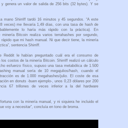
 y genera un valor de salida de 256 bits (32 bytes). Y se
 a mano Shirriff tardó 16 minutos y 45 segundos. “A este
28 veces) me llevaría 1,49 días, con una tasa de hash de
bablemente lo haría más rápido con la práctica). En
 minería Bitcoin realiza varios terrahashes por segundo,
 rápido que mi hash manual. Ni que decir tiene, la minería
ica”, sentencia Shirriff.
 Reddit le habían preguntado cuál era el consumo de
los costos de la minería Bitcoin. Shirriff realizó un cálculo
ho esfuerzo físico, supuso una tasa metabólica de 1.500
hashing manual sería de 10 megajulios/hash, cuando el
tracción es de 1.000 megahashes/julio. El coste de esa
tación en donuts -buen ejemplo-, unos 0,23 dólares por 200
encia 67 trillones de veces inferior a la del hardware
ortuna con la minería manual, y ni siquiera he incluido el
que voy a necesitar”, concluía en tono de broma.