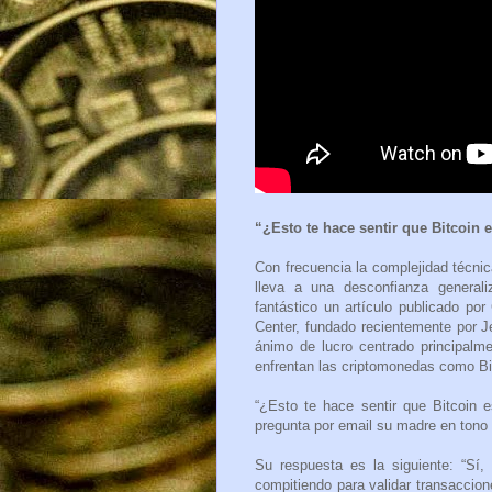
“¿Esto te hace sentir que Bitcoin
Con frecuencia la complejidad técnica
lleva a una desconfianza generali
fantástico un artículo publicado po
Center, fundado recientemente por Je
ánimo de lucro centrado principalme
enfrentan las criptomonedas como Bi
“¿Esto te hace sentir que Bitcoin
pregunta por email su madre en tono
Su respuesta es la siguiente: “Sí
compitiendo para validar transaccio